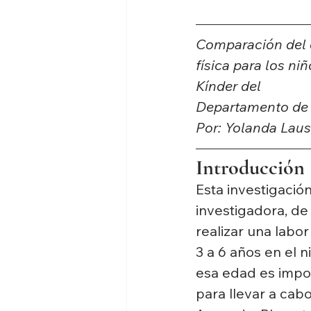
Comparación del d
física para los n
Kínder del
Departamento de 
Por: Yolanda Laus
Introducción
Esta investigaci
investigadora, d
realizar una labo
3 a 6 años en el 
esa edad es impor
para llevar a cab