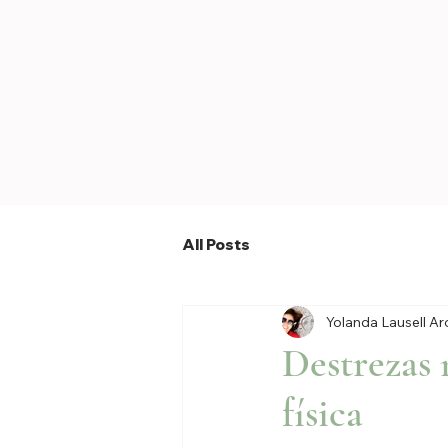
All Posts
Yolanda Lausell A
Destrezas 
física