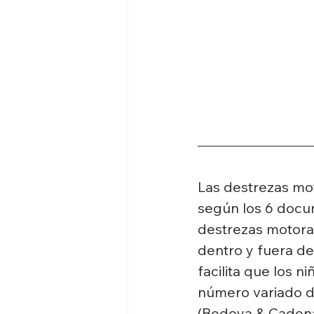
Las destrezas mot
según los 6 docum
destrezas motoras
dentro y fuera de
facilita que los 
número variado de 
(Bedoya & Cadena