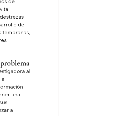
ños de 
ital 
destrezas 
arrollo de 
s tempranas, 
res 
 problema
estigadora al 
la 
formación 
ener una 
sus 
zar a 