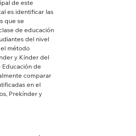
ipal de este 
l es identificar las 
s que se 
 clase de educación 
tudiantes del nivel 
 el método 
nder y Kínder del 
 Educación de 
nalmente comparar 
tificadas en el 
os, Prekínder y 