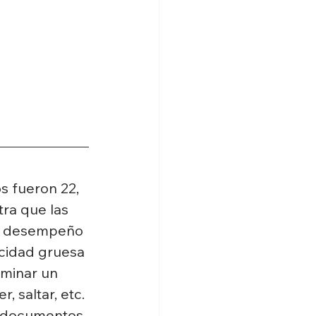
s fueron 22, 
ra que las 
su desempeño 
icidad gruesa 
ominar un 
 saltar, etc. 
s documentos 