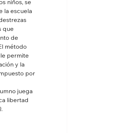
os niños, se 
e la escuela 
destrezas 
s que 
nto de 
El método 
le permite 
ción y la 
ompuesto por 
lumno juega 
a libertad 
).