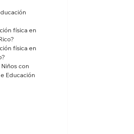
educación 
ión física en 
Rico?
ión física en 
o?
 Niños con 
de Educación 