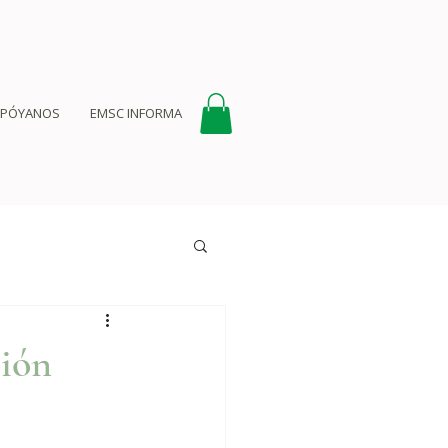
APÓYANOS
EMSC INFORMA
ción