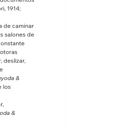
i, 1914; 
a de caminar 
os salones de 
constante 
otoras 
deslizar, 
e 
eyoda & 
 los 
, 
yoda & 