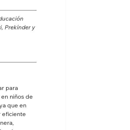
ducación 
, Prekínder y 
r para 
 en niños de 
 ya que en 
eficiente 
nera, 