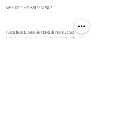
FAVOR DE CONFIRMAR ASISTENCIA
.

.

.

Puedes hacer tu donación a través de Paypal Donate 
https://www.paypal.com/us/fundraiser/charity/1487362
ATH Movil Donar /EscMontessoriSanCristobal

Llamando al (939) 337-5755

Envía un cheque por correo postal a nombre de Escuela 
Montessori San Cristóbal a la siguiente dirección PMB 428 
HC1 Box 29030 Caguas, PR 00725
Compartir este
evento