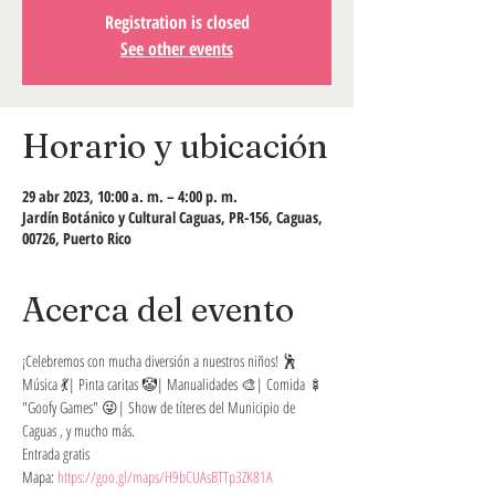
Registration is closed
See other events
Horario y ubicación
29 abr 2023, 10:00 a. m. – 4:00 p. m.
Jardín Botánico y Cultural Caguas, PR-156, Caguas,
00726, Puerto Rico
Acerca del evento
¡Celebremos con mu﻿cha diversión a nuestros niños! 🕺
Música 💃| Pinta caritas 🤡| Manualidades 🎨| Comida 🍢 
"Goofy Games" 😜| Show de títeres del Municipio de 
Caguas , y mucho más.
Entrada gratis
Mapa: 
https://goo.gl/maps/H9bCUAsBTTp3ZK81A