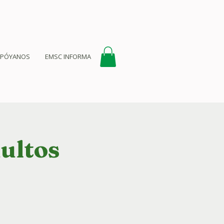
APÓYANOS
EMSC INFORMA
dultos