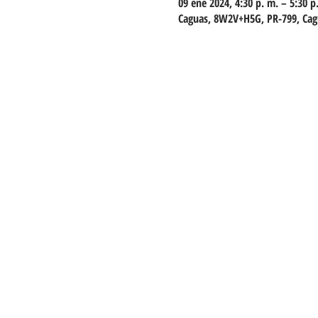
09 ene 2024, 4:30 p. m. – 5:30 p
Caguas, 8W2V+H5G, PR-799, Cagu