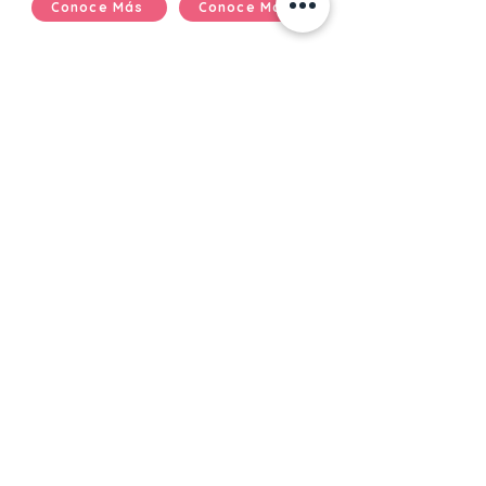
Conoce Más
Conoce Más
Taller I
Taller II
De 6 a 9 años
De 9 a 12 años
Conoce Más
Conoce Más
¿Tienes preguntas
sobre el proceso?
Pendientes a nuestra próxima Casa Abierta
o
Contáctanos
© 2025 Escuela Montessori San Cristóbal.
Design by Moveri Studio.