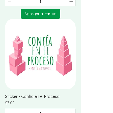
Agregar al carrito
Sticker - Confía en el Proceso
Precio
$3.00