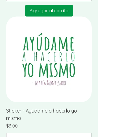
Agregar al carrito
Sticker - Ayúdame a hacerlo yo
mismo
Precio
$3.00