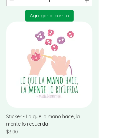
Agregar al carrito
Sticker - Lo que la mano hace, la
mente lo recuerda
Precio
$3.00